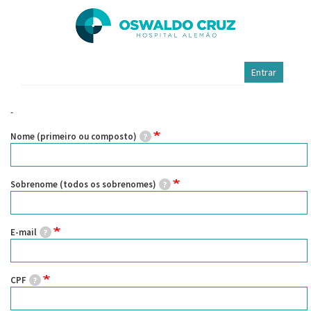
Pular
para
o
conteúdo
principal
Entrar
Fale
-
Conosco
Nome (primeiro ou composto)
Sobrenome (todos os sobrenomes)
E-mail
CPF