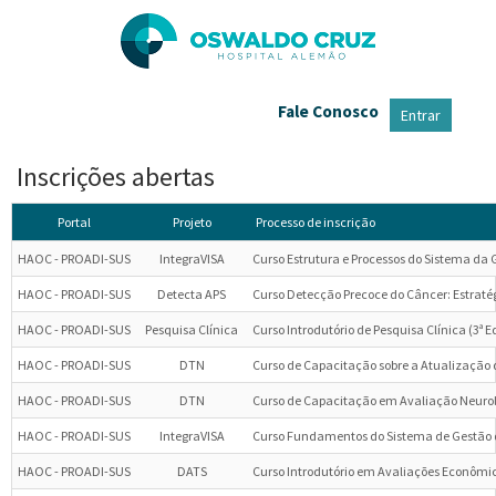
Pular
para
o
conteúdo
principal
Fale Conosco
Entrar
Inscrições abertas
Portal
Projeto
Processo de inscrição
HAOC - PROADI-SUS
IntegraVISA
Curso Estrutura e Processos do Sistema da 
HAOC - PROADI-SUS
Detecta APS
Curso Detecção Precoce do Câncer: Estraté
HAOC - PROADI-SUS
Pesquisa Clínica
Curso Introdutório de Pesquisa Clínica (3ª E
HAOC - PROADI-SUS
DTN
Curso de Capacitação sobre a Atualização d
HAOC - PROADI-SUS
DTN
Curso de Capacitação em Avaliação Neuroló
HAOC - PROADI-SUS
IntegraVISA
Curso Fundamentos do Sistema de Gestão d
HAOC - PROADI-SUS
DATS
Curso Introdutório em Avaliações Econômi